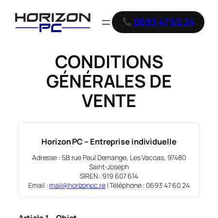
Aller
au
0693 47 60 24
contenu
CONDITIONS
GÉNÉRALES DE
VENTE
Horizon PC – Entreprise individuelle
Adresse : 5B rue Paul Demange, Les Vacoas, 97480
Saint-Joseph
SIREN : 919 607 614
Email :
mail@horizonpc.re
| Téléphone : 0693 47 60 24
Article 1 – Objet