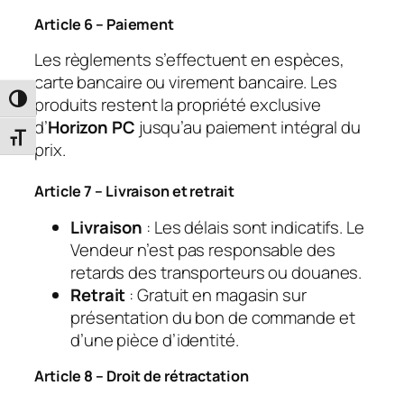
Article 6 – Paiement
Les règlements s’effectuent en espèces,
carte bancaire ou virement bancaire. Les
Passer en contraste élevé
produits restent la propriété exclusive
d’
Horizon PC
jusqu’au paiement intégral du
Changer la taille de la police
prix.
Article 7 – Livraison et retrait
Livraison
: Les délais sont indicatifs. Le
Vendeur n’est pas responsable des
retards des transporteurs ou douanes.
Retrait
: Gratuit en magasin sur
présentation du bon de commande et
d’une pièce d’identité.
Article 8 – Droit de rétractation