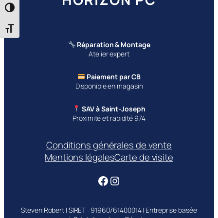
Passer en contraste élevé
Changer la taille de la police
Réparation & Montage
Atelier expert
Paiement par CB
Disponible en magasin
SAV à Saint-Joseph
Proximité et rapidité 974
Conditions générales de vente
Mentions légales
Carte de visite
Facebook
Instagram
Steven Robert | SIRET : 91960761400014 | Entreprise basée