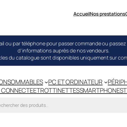
Accueil
Nos prestations
l ou par téléphone pour passer commande ou passez di
d’informations auprès de nos vendeurs.
icles du catalogue sont disponibles uniquement sur c
ONSOMMABLES
PC ET ORDINATEUR
PÉRIP
 CONNECTEE
TROTTINETTES
SMARTPHONES
T
rche
ts