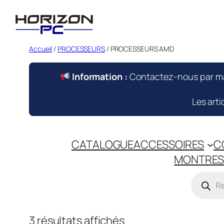
Aller
au
contenu
Accueil
/
PROCESSEURS
/ PROCESSEURS AMD
Information :
Contactez-nous par mai
Les art
CATALOGUE
ACCESSOIRES
C
MONTRES
Reche
de
produi
3 résultats affichés