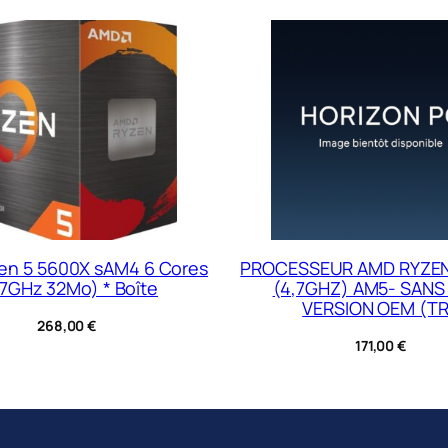
en 5 5600X sAM4 6 Cores
PROCESSEUR AMD RYZEN
,7GHz 32Mo) * Boîte
(4,7GHZ) AM5- SANS
VERSION OEM (T
268,00
€
171,00
€