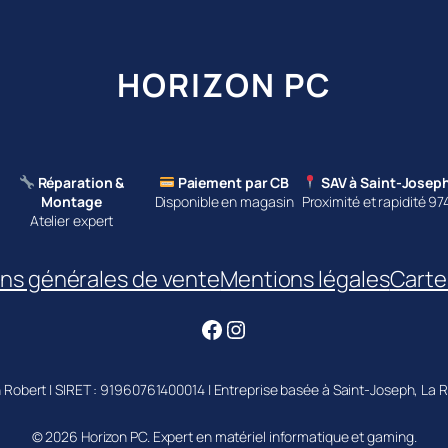
HORIZON PC
Réparation &
Paiement par CB
SAV à Saint-Josep
Montage
Disponible en magasin
Proximité et rapidité 97
Atelier expert
ns générales de vente
Mentions légales
Carte 
Facebook
Instagram
 Robert | SIRET : 91960761400014 | Entreprise basée à Saint-Joseph, La 
© 2026 Horizon PC. Expert en matériel informatique et gaming.