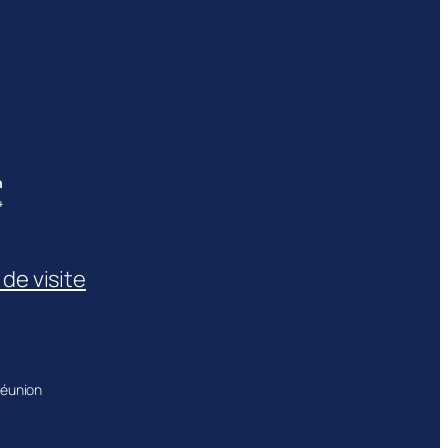
h
4
de visite
Réunion