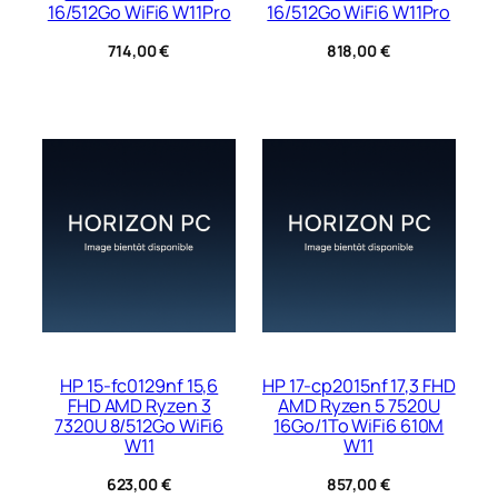
16/512Go WiFi6 W11Pro
16/512Go WiFi6 W11Pro
714,00
€
818,00
€
HP 15-fc0129nf 15,6
HP 17-cp2015nf 17,3 FHD
FHD AMD Ryzen 3
AMD Ryzen 5 7520U
7320U 8/512Go WiFi6
16Go/1To WiFi6 610M
W11
W11
623,00
€
857,00
€