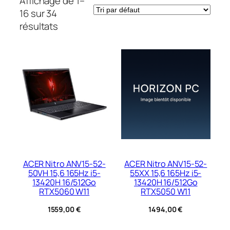
Affichage de 1–
16 sur 34
résultats
ACER Nitro ANV15-52-
ACER Nitro ANV15-52-
50VH 15,6 165Hz i5-
55XX 15,6 165Hz i5-
13420H 16/512Go
13420H 16/512Go
RTX5060 W11
RTX5050 W11
1559,00
€
1494,00
€