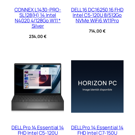
CONNEX L1430-PRO-
DELL 16 DC16250 16 FHD
SL128(H) 14 Intel
Intel C5-120U 8/512Go
N4020 4/128Go W11 *
NVMe WiFi6 W11Pro
Silver
714,00
€
234,00
€
DELL Pro 14 Essential 14
DELL Pro 14 Essential 14
FHD Intel C5-120U
FHD Intel C7-150U