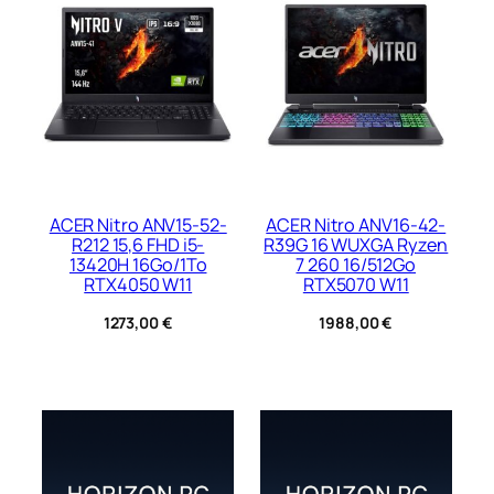
ACER Nitro ANV15-52-
ACER Nitro ANV16-42-
R212 15,6 FHD i5-
R39G 16 WUXGA Ryzen
13420H 16Go/1To
7 260 16/512Go
RTX4050 W11
RTX5070 W11
1273,00
€
1988,00
€