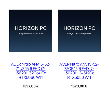
ACER Nitro ANV15-52-
ACER Nitro ANV15-52-
71UZ 15,6 FHD i7-
73CF 15,6 FHD i7-
13620H 32Go/1To
13620H 16/512Go
RTX5060 W11
RTX5050 W11
1897,00
€
1520,00
€