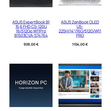
ASUS ExpertBook B1
ASUS ZenBook OLED
15,6 FHD C5-120U
U5-
16/512Go W11Pro
225H/14″/16G/512G/W11
B1503CVA-S74764
PRO
909,00
€
1104,00
€