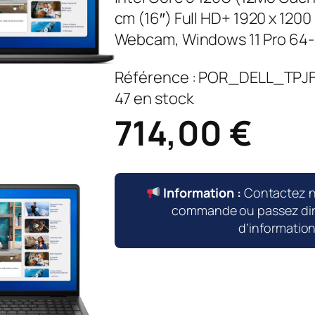
cm (16″) Full HD+ 1920 x 1200
Webcam, Windows 11 Pro 64-
Référence :
POR_DELL_TPJ
47 en stock
714,00
€
Information :
Contactez 
commande ou passez dire
d’informatio