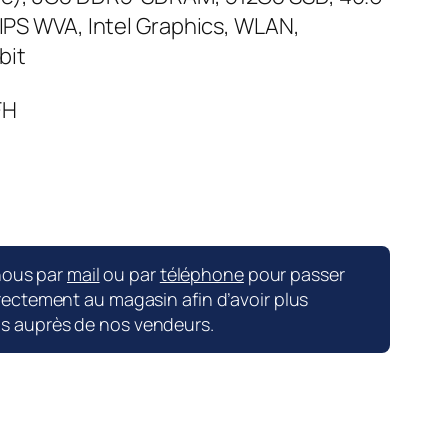
 IPS WVA, Intel Graphics, WLAN,
bit
FH
nous par
mail
ou par
téléphone
pour passer
ctement au magasin afin d’avoir plus
ns auprès de nos vendeurs.