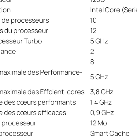
tion
Intel Core (Seri
 de processeurs
10
s du processeur
12
cesseur Turbo
5 GHz
mance
2
8
maximale des Performance-
5 GHz
aximale des Effcient-cores
3,8 GHz
e des cœurs performants
1,4 GHz
e des cœurs efficaces
0,9 GHz
 processeur
12 Mo
 processeur
Smart Cache