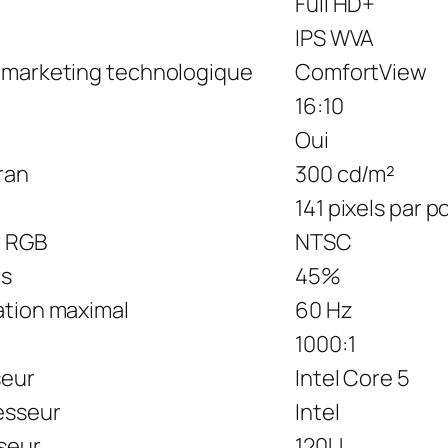
Full HD+
IPS WVA
u marketing technologique
ComfortView
16:10
Oui
ran
300 cd/m²
141 pixels par 
r RGB
NTSC
rs
45%
ation maximal
60 Hz
1000:1
seur
Intel Core 5
esseur
Intel
seur
120U