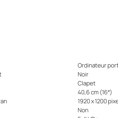
Ordinateur por
t
Noir
Clapet
40,6 cm (16″)
ran
1920 x 1200 pix
Non