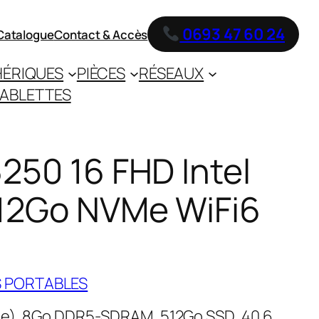
0693 47 60 24
Catalogue
Contact & Accès
HÉRIQUES
PIÈCES
RÉSEAUX
ABLETTES
250 16 FHD Intel
12Go NVMe WiFi6
 PORTABLES
che), 8Go DDR5-SDRAM, 512Go SSD, 40.6