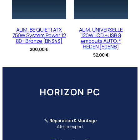
ALIM. BE QUIET! ATX
ALIM. UNIVERSELLE
750W System Power 12
120W LCD +USB 8
80+ Bronze [BN343]
embouts AUTO. *
HEDEN [505NB]
200,00
€
52,00
€
HORIZON PC
Réparation & Montage
Atelier expert