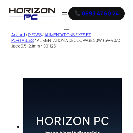
0693 47 60 24
Accueil
/
PIECES
/
ALIMENTATIONS FIXES ET
PORTABLES
/ ALIMENTATION A DECOUPAGE 20W (5V-4.0A)
Jack 5,5×2,1mm * 801126