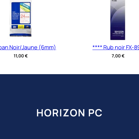
ban Noir/Jaune (6mm)
**** Rub noir FX-8
11,00
€
7,00
€
HORIZON PC