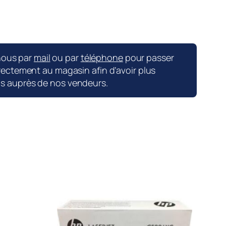
nous par
mail
ou par
téléphone
pour passer
ctement au magasin afin d’avoir plus
ns auprès de nos vendeurs.