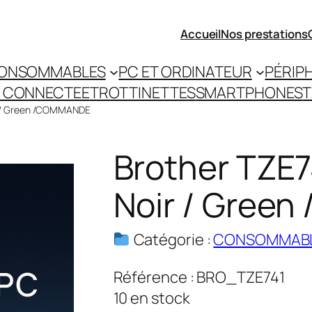
Accueil
Nos prestations
ONSOMMABLES
PC ET ORDINATEUR
PÉRIP
 CONNECTEE
TROTTINETTES
SMARTPHONES
T
r / Green /COMMANDE
Brother TZE
Noir / Gree
Catégorie :
CONSOMMAB
Référence :
BRO_TZE741
10 en stock