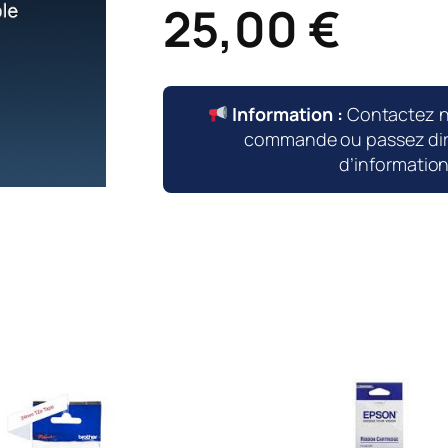
25,00
€
Information :
Contactez 
commande ou passez dire
d’informatio