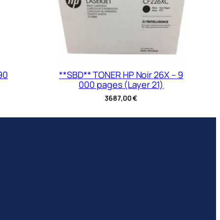
90
**SBD** TONER HP Noir 26X – 9
000 pages (Layer 21)
3687,00
€