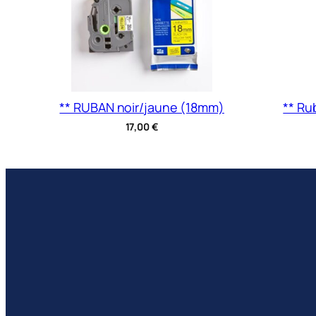
** RUBAN noir/jaune (18mm)
** Ru
17,00
€