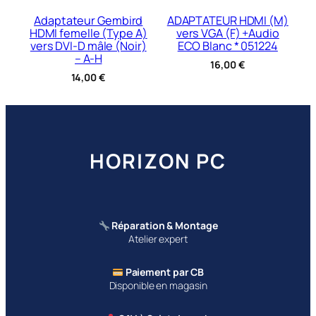
Adaptateur Gembird
ADAPTATEUR HDMI (M)
HDMI femelle (Type A)
vers VGA (F) +Audio
vers DVI-D mâle (Noir)
ECO Blanc * 051224
– A-H
16,00
€
14,00
€
HORIZON PC
Réparation & Montage
Atelier expert
Paiement par CB
Disponible en magasin