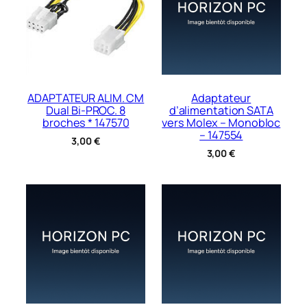
ADAPTATEUR ALIM. CM
Adaptateur
Dual Bi-PROC. 8
d’alimentation SATA
broches * 147570
vers Molex – Monobloc
– 147554
3,00
€
3,00
€