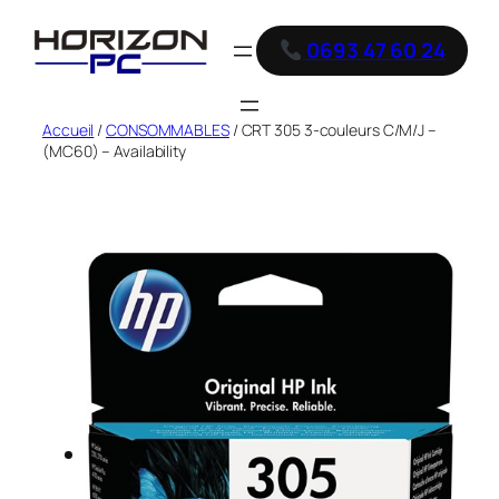
0693 47 60 24
Accueil
/
CONSOMMABLES
/ CRT 305 3-couleurs C/M/J –
(MC60) – Availability