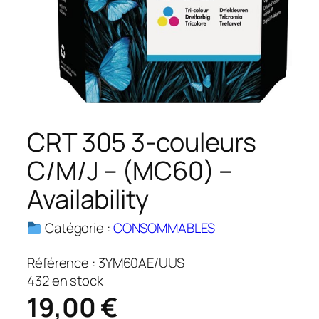
CRT 305 3-couleurs
C/M/J – (MC60) –
Availability
Catégorie :
CONSOMMABLES
Référence :
3YM60AE/UUS
432 en stock
19,00
€