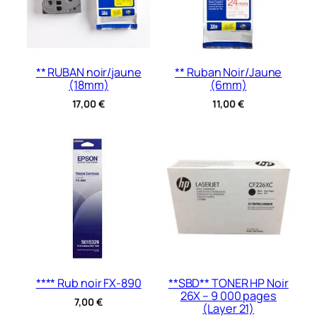
** RUBAN noir/jaune
** Ruban Noir/Jaune
(18mm)
(6mm)
17,00
€
11,00
€
**** Rub noir FX-890
**SBD** TONER HP Noir
26X – 9 000 pages
7,00
€
(Layer 21)