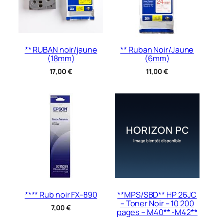
** RUBAN noir/jaune
** Ruban Noir/Jaune
(18mm)
(6mm)
17,00
€
11,00
€
**** Rub noir FX-890
**MPS/SBD** HP 26JC
– Toner Noir – 10 200
7,00
€
pages – M40** -M42**