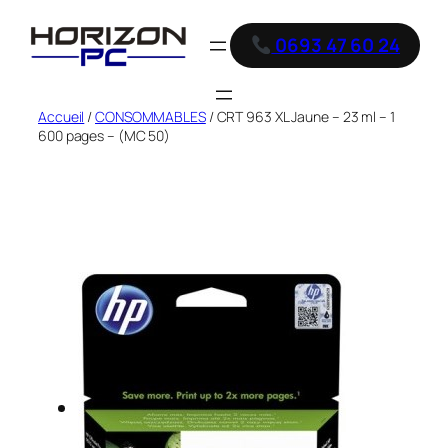
0693 47 60 24
Accueil
/
CONSOMMABLES
/ CRT 963 XL Jaune – 23 ml – 1
600 pages – (MC 50)