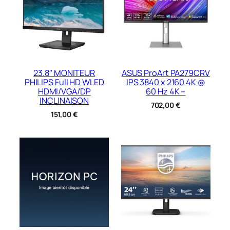
23.8″ MONITEUR
ASUS ProArt PA279CRV
PHILIPS Full HD WLED
IPS 3840 x 2160 4K @
HDMI/VGA/DP
60 Hz 4K –
INCLINAISON
702,00
€
151,00
€