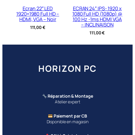
Ecran 22″ LED
ECRAN 24″ IPS- 1920 x
1920×1980 Full HD –
1080 Full HD (1080p) @
HDMI, VGA – Noir
100 Hz -1ms HDMI VGA
– INCLINAISON
111,00
€
111,00
€
HORIZON PC
Réparation & Montage
Atelier expert
Paiement par CB
Disponible en magasin