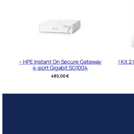
– HPE Instant On Secure Gateway
! Kit 
4-port Gigabit SG1004
485,00
€