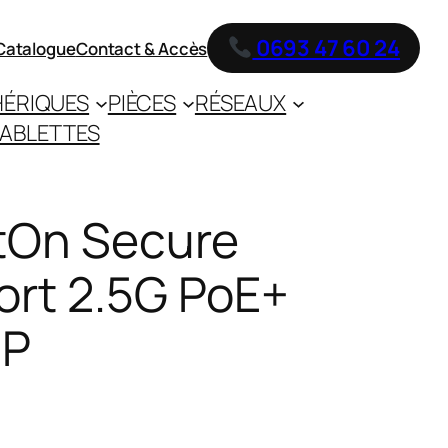
0693 47 60 24
Catalogue
Contact & Accès
HÉRIQUES
PIÈCES
RÉSEAUX
ABLETTES
ntOn Secure
ort 2.5G PoE+
5P