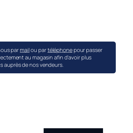
nous par
mail
ou par
téléphone
pour passer
ctement au magasin afin d’avoir plus
ns auprès de nos vendeurs.