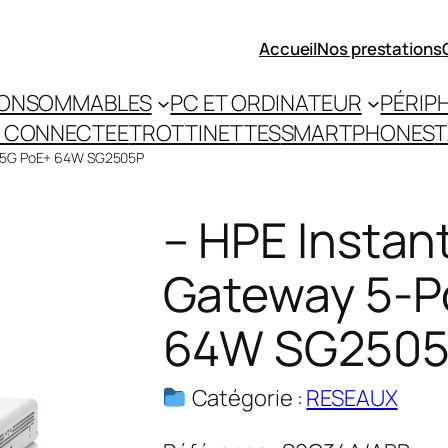
Accueil
Nos prestations
ONSOMMABLES
PC ET ORDINATEUR
PÉRIP
 CONNECTEE
TROTTINETTES
SMARTPHONES
T
 2.5G PoE+ 64W SG2505P
– HPE Insta
Gateway 5-P
64W SG250
Catégorie :
RESEAUX