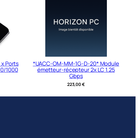
 x Ports
*UACC-OM-MM-1G-D-20* Module
00/1000
émetteur-récepteur 2x LC 1.25
Gbps
223,00
€