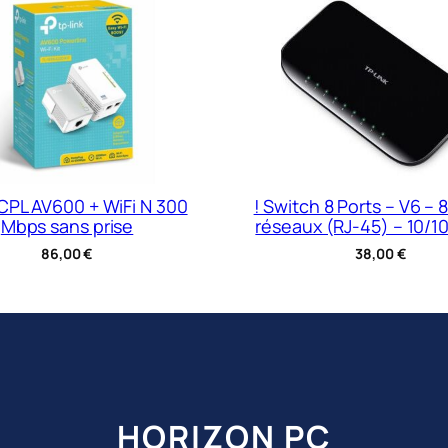
2 CPL AV600 + WiFi N 300
! Switch 8 Ports – V6 – 8
Mbps sans prise
réseaux (RJ-45) – 10/1
86,00
€
38,00
€
HORIZON PC