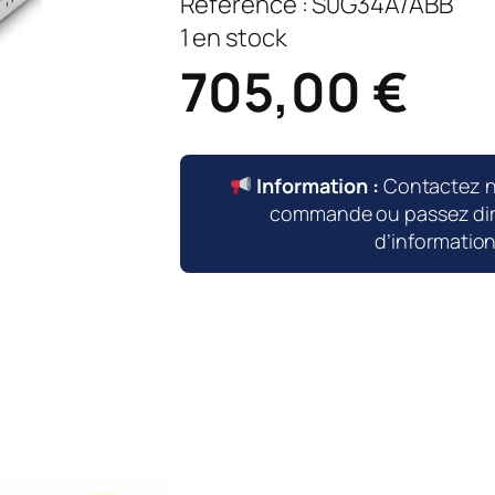
Référence :
S0G34A/ABB
1 en stock
705,00
€
Information :
Contactez 
commande ou passez dire
d’informatio