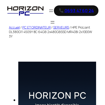
0693 47 60 24
Accueil
/
PC ET ORDINATEUR
/
SERVEURS
/ HPE ProLiant
DL380G11 4509Y 8C 64GB 2x480GBSSD MR408i 2x1000W
3Y