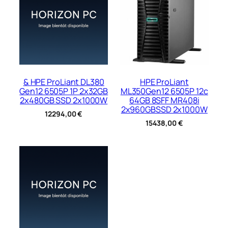
& HPE ProLiant DL380
HPE ProLiant
Gen12 6505P 1P 2x32GB
ML350Gen12 6505P 12c
2x480GB SSD 2x1000W
64GB 8SFF MR408i
2x960GBSSD 2x1000W
12294,00
€
15438,00
€