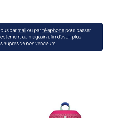
nous par
mail
ou par
téléphone
pour passer
ctement au magasin afin d’avoir plus
ns auprès de nos vendeurs.