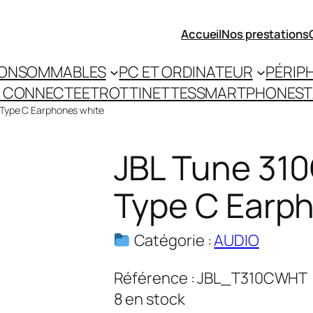
Accueil
Nos prestations
ONSOMMABLES
PC ET ORDINATEUR
PÉRIP
 CONNECTEE
TROTTINETTES
SMARTPHONES
T
 Type C Earphones white
JBL Tune 310
Type C Earp
Catégorie :
AUDIO
Référence :
JBL_T310CWHT
8 en stock