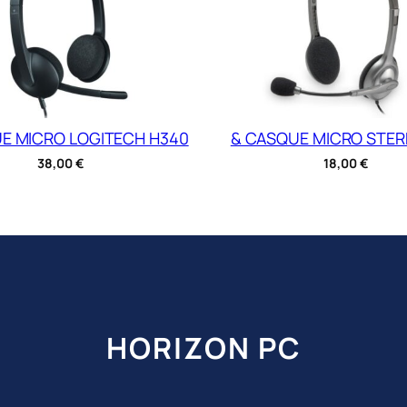
E MICRO LOGITECH H340
& CASQUE MICRO STER
38,00
€
18,00
€
HORIZON PC