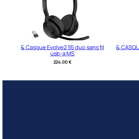
& Casque Evolve2 55 duo sans fil
& CASQU
usb-a MS
224,00
€