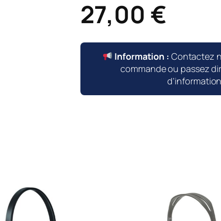
27,00
€
Information :
Contactez 
commande ou passez dire
d’informatio