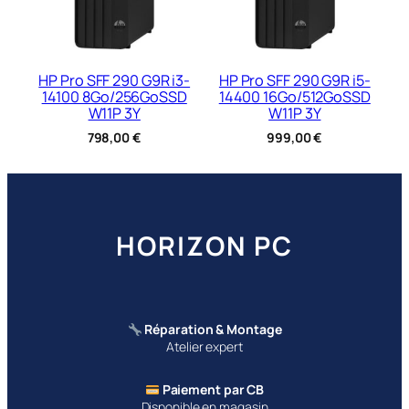
HP Pro SFF 290 G9R i3-
HP Pro SFF 290 G9R i5-
14100 8Go/256GoSSD
14400 16Go/512GoSSD
W11P 3Y
W11P 3Y
798,00
€
999,00
€
HORIZON PC
Réparation & Montage
Atelier expert
Paiement par CB
Disponible en magasin