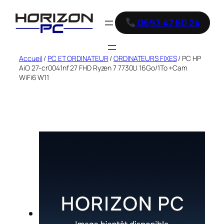
0693 47 60 24
Accueil
/
PC ET ORDINATEUR
/
ORDINATEURS FIXES
/ PC HP
AiO 27-cr0041nf 27 FHD Ryzen 7 7730U 16Go/1To +Cam
WiFi6 W11