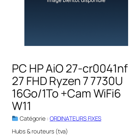
PC HP AiO 27-cr0041nf
27 FHD Ryzen 7 7730U
16Go/1To +Cam WiFi6
W11
Catégorie :
ORDINATEURS FIXES
Hubs & routeurs (tva)