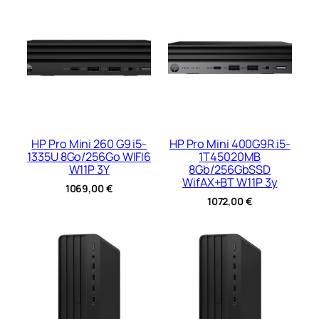
HP Pro Mini 260 G9 i5-
HP Pro Mini 400G9R i5-
1335U 8Go/256Go WIFI6
1T45020MB
W11P 3Y
8Gb/256GbSSD
WifAX+BT W11P 3y
1069,00
€
1072,00
€