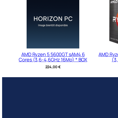
AMD Ryzen 5 5600GT sAM4 6
AMD Ryz
Cores (3,6-4,6GHz 16Mo) * BOX
(3
224,00
€