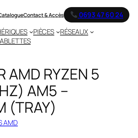
0693 47 60 24
Catalogue
Contact & Accès
HÉRIQUES
PIÈCES
RÉSEAUX
ABLETTES
 AMD RYZEN 5
GHZ) AM5 –
M (TRAY)
S AMD