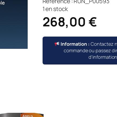
Référence :
RUN_P00593
1 en stock
268,00
€
Information :
Contactez 
commande ou passez dire
d’informatio