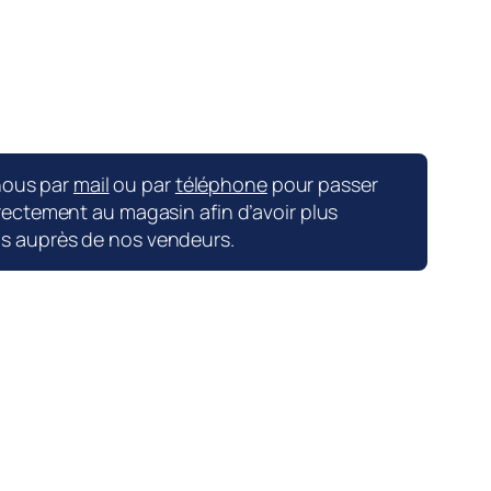
nous par
mail
ou par
téléphone
pour passer
ctement au magasin afin d’avoir plus
ns auprès de nos vendeurs.