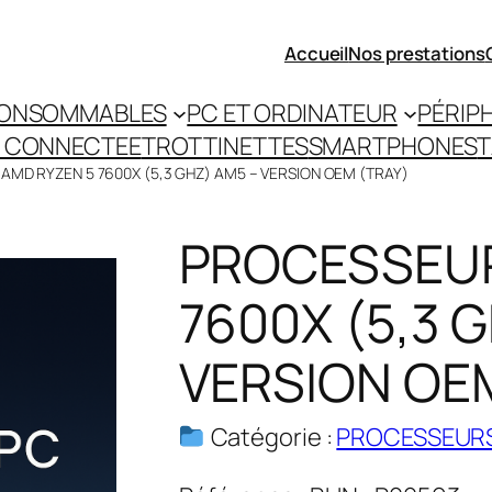
Accueil
Nos prestations
ONSOMMABLES
PC ET ORDINATEUR
PÉRIP
 CONNECTEE
TROTTINETTES
SMARTPHONES
T
AMD RYZEN 5 7600X (5,3 GHZ) AM5 – VERSION OEM (TRAY)
PROCESSEUR
7600X (5,3 
VERSION OE
Catégorie :
PROCESSEUR