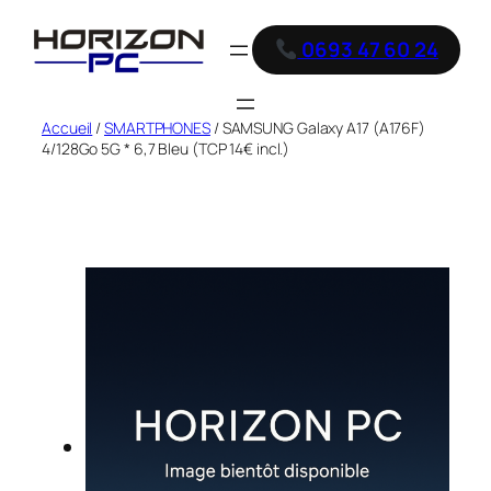
0693 47 60 24
Accueil
/
SMARTPHONES
/ SAMSUNG Galaxy A17 (A176F)
4/128Go 5G * 6,7 Bleu (TCP 14€ incl.)