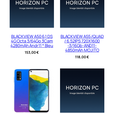
BLACKVIEW A50 6,1 DS
BLACKVIEW A55 /QUAD
4G Octa 3/64Go 3Cam
/ 6.52IPS 720X1600
4280mAh Andr11 * Bleu
-3/16Gb-AND11-
4850mAh MOJITO
153,00
€
118,00
€