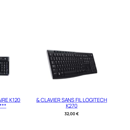
IRE K120
& CLAVIER SANS FIL LOGITECH
***
K270
32,00
€