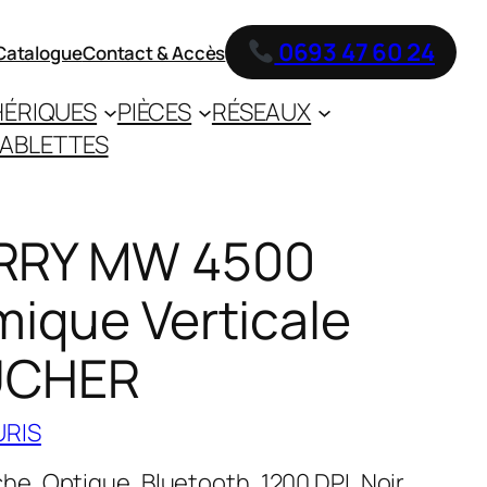
0693 47 60 24
Catalogue
Contact & Accès
HÉRIQUES
PIÈCES
RÉSEAUX
ABLETTES
RRY MW 4500
ique Verticale
AUCHER
URIS
, Optique, Bluetooth, 1200 DPI, Noir