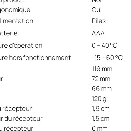
rgonomique
Oui
alimentation
Piles
tterie
AAA
re d’opération
0 – 40 °C
re hors fonctionnement
-15 – 60 °C
119 mm
r
72 mm
66 mm
120 g
u récepteur
1,9 cm
r du récepteur
1,5 cm
u récepteur
6 mm