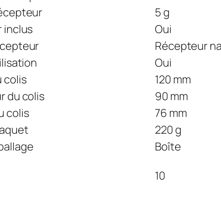
récepteur
5 g
 inclus
Oui
écepteur
Récepteur n
ilisation
Oui
 colis
120 mm
 du colis
90 mm
 colis
76 mm
paquet
220 g
ballage
Boîte
10