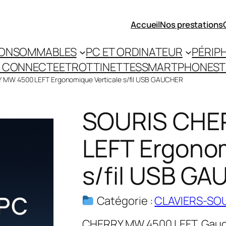
Accueil
Nos prestations
ONSOMMABLES
PC ET ORDINATEUR
PÉRIP
 CONNECTEE
TROTTINETTES
SMARTPHONES
T
 MW 4500 LEFT Ergonomique Verticale s/fil USB GAUCHER
SOURIS CHE
LEFT Ergonom
s/fil USB G
Catégorie :
CLAVIERS-SO
CHERRY MW 4500 LEFT, Gauche