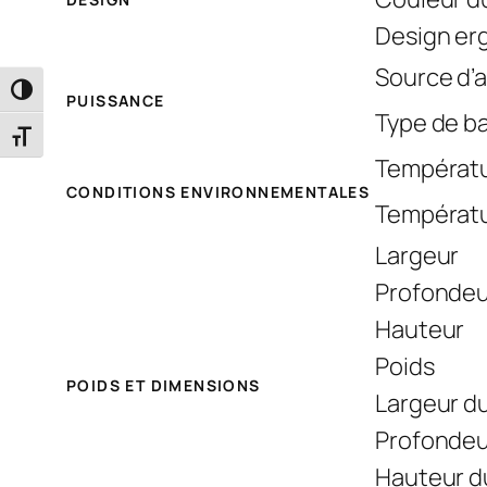
Design e
Source d’
Passer en contraste élevé
PUISSANCE
Type de ba
Changer la taille de la police
Températu
CONDITIONS ENVIRONNEMENTALES
Températu
Largeur
Profondeu
Hauteur
Poids
POIDS ET DIMENSIONS
Largeur d
Profondeu
Hauteur d