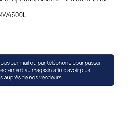
MW4500L
nous par
mail
ou par
téléphone
pour passer
ctement au magasin afin d’avoir plus
ns auprès de nos vendeurs.