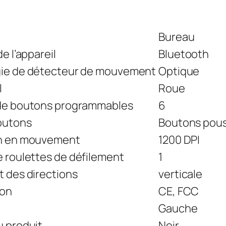
Bureau
e l’appareil
Bluetooth
ie de détecteur de mouvement
Optique
l
Roue
de boutons programmables
6
outons
Boutons pous
n en mouvement
1200 DPI
 roulettes de défilement
1
 des directions
verticale
ion
CE, FCC
Gauche
u produit
Noir