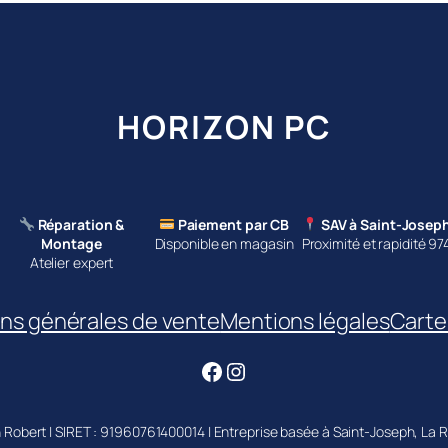
HORIZON PC
Réparation &
Paiement par CB
SAV à Saint-Josep
Montage
Disponible en magasin
Proximité et rapidité 97
Atelier expert
ns générales de vente
Mentions légales
Carte 
Facebook
Instagram
 Robert | SIRET : 91960761400014 | Entreprise basée à Saint-Joseph, La 