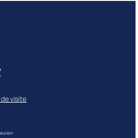
h
4
de visite
Réunion