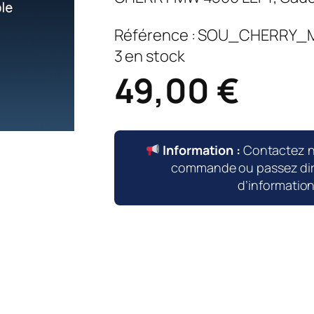
Référence :
SOU_CHERRY_
3 en stock
49,00
€
Information :
Contactez 
commande ou passez dire
d’informatio