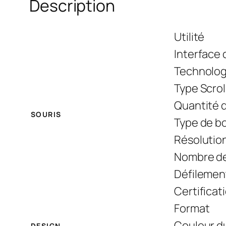
Description
Utilité
Interface d
Technolog
Type Scrol
Quantité 
SOURIS
Type de b
Résolutio
Nombre de
Défilement
Certificat
Format
Couleur d
DESIGN