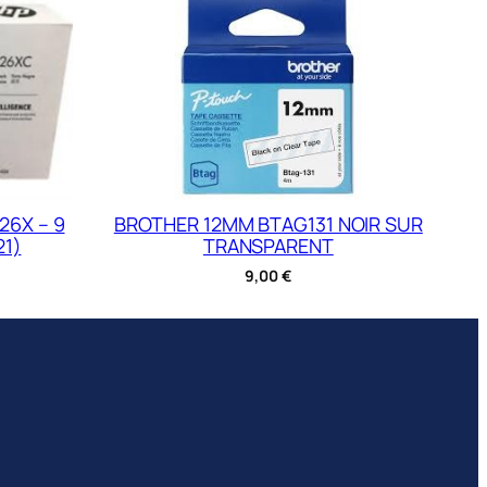
26X – 9
BROTHER 12MM BTAG131 NOIR SUR
21)
TRANSPARENT
9,00
€