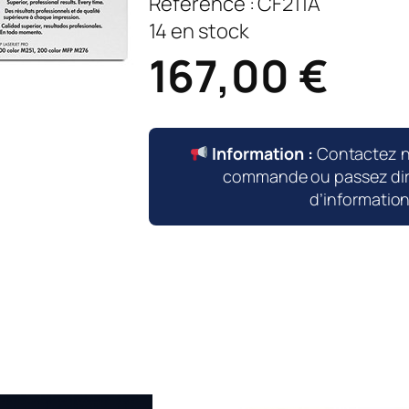
Référence :
CF211A
14 en stock
167,00
€
Information :
Contactez 
commande ou passez dire
d’informatio