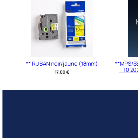
** RUBAN noir/jaune (18mm)
**MPS/SB
– 10 2
17,00
€