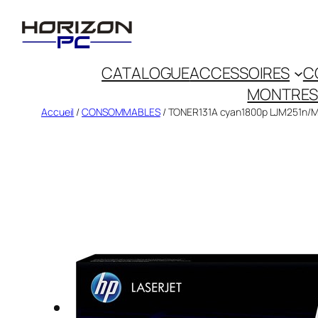
CATALOGUE
ACCESSOIRES
C
MONTRES
Accueil
/
CONSOMMABLES
/ TONER131A cyan1800p LJM251n/M2