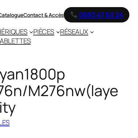
0693 47 60 24
Catalogue
Contact & Accès
HÉRIQUES
PIÈCES
RÉSEAUX
ABLETTES
cyan1800p
76n/M276nw(laye
ity
LES