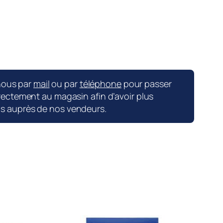
nous par
mail
ou par
téléphone
pour passer
ctement au magasin afin d’avoir plus
ns auprès de nos vendeurs.