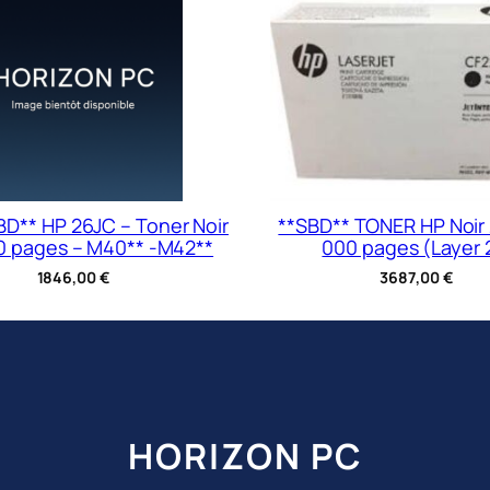
D** HP 26JC – Toner Noir
**SBD** TONER HP Noir 
00 pages – M40** -M42**
000 pages (Layer 
1846,00
€
3687,00
€
HORIZON PC