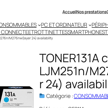
Accueil
Nos prestations
ONSOMMABLES
PC ET ORDINATEUR
PÉRIP
 CONNECTEE
TROTTINETTES
SMARTPHONES
T
76n/M276nw(layer 24) availability
TONER131A 
LJM251n/M2
r 24) availabil
Catégorie :
CONSOMMAB