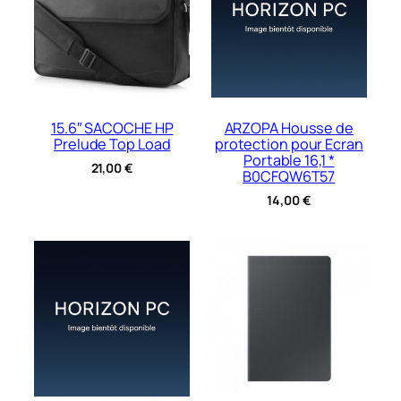
15.6″ SACOCHE HP
ARZOPA Housse de
Prelude Top Load
protection pour Ecran
Portable 16,1 *
21,00
€
B0CFQW6T57
14,00
€