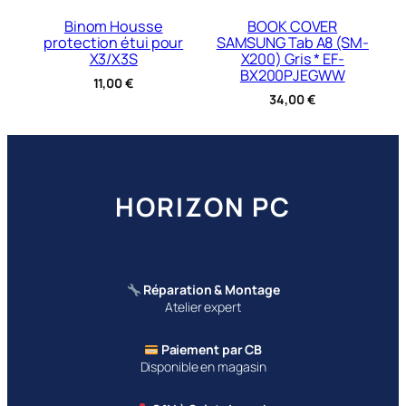
Binom Housse
BOOK COVER
protection étui pour
SAMSUNG Tab A8 (SM-
X3/X3S
X200) Gris * EF-
BX200PJEGWW
11,00
€
34,00
€
HORIZON PC
Réparation & Montage
Atelier expert
Paiement par CB
Disponible en magasin