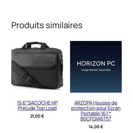
Produits similaires
15.6″ SACOCHE HP
ARZOPA Housse de
Prelude Top Load
protection pour Ecran
Portable 16,1 *
21,00
€
B0CFQW6T57
14,00
€