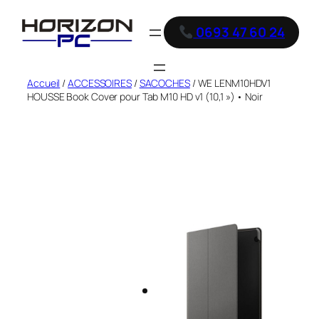
0693 47 60 24
Accueil
/
ACCESSOIRES
/
SACOCHES
/ WE LENM10HDV1
HOUSSE Book Cover pour Tab M10 HD v1 (10,1 ») • Noir