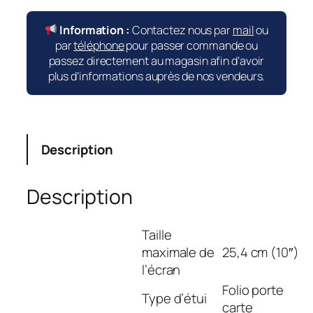
Information :
Contactez nous par
mail
ou
par
téléphone
pour passer commande ou
passez directement au magasin afin d’avoir
plus d’informations auprès de nos vendeurs.
Description
Description
Taille
maximale de
25,4 cm (10″)
l’écran
Folio porte
Type d’étui
carte