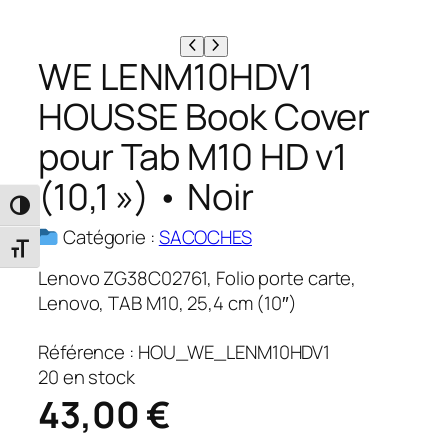
WE LENM10HDV1
HOUSSE Book Cover
pour Tab M10 HD v1
(10,1 ») • Noir
Passer en contraste élevé
Catégorie :
SACOCHES
Changer la taille de la police
Lenovo ZG38C02761, Folio porte carte,
Lenovo, TAB M10, 25,4 cm (10″)
Référence :
HOU_WE_LENM10HDV1
20 en stock
43,00
€