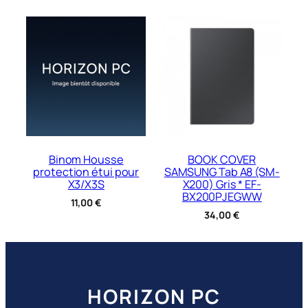
Binom Housse
BOOK COVER
protection étui pour
SAMSUNG Tab A8 (SM-
X3/X3S
X200) Gris * EF-
BX200PJEGWW
11,00
€
34,00
€
HORIZON PC