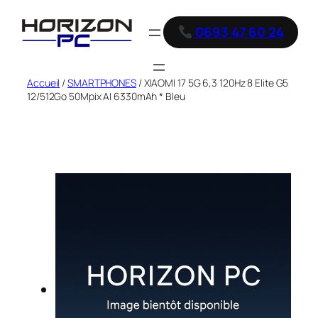
0693 47 60 24
Accueil
/
SMARTPHONES
/ XIAOMI 17 5G 6,3 120Hz 8 Elite G5
12/512Go 50Mpix AI 6330mAh * Bleu