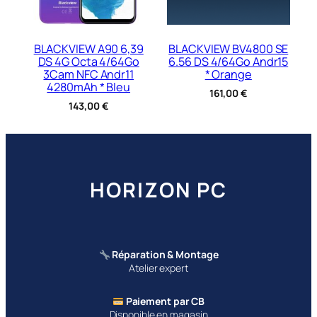
BLACKVIEW A90 6,39
BLACKVIEW BV4800 SE
DS 4G Octa 4/64Go
6.56 DS 4/64Go Andr15
3Cam NFC Andr11
* Orange
4280mAh * Bleu
161,00
€
143,00
€
HORIZON PC
Réparation & Montage
Atelier expert
Paiement par CB
Disponible en magasin