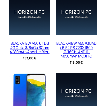
BLACKVIEW A50 6,1 DS
BLACKVIEW A55 /QUAD
4G Octa 3/64Go 3Cam
/ 6.52IPS 720X1600
4280mAh Andr11 * Bleu
-3/16Gb-AND11-
4850mAh MOJITO
153,00
€
118,00
€